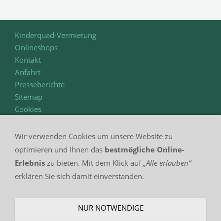
Kinderquad-Vermietung
Onlineshops
Kontakt
Anfahrt
Presseberichte
Sitemap
Cookies
Datenschutzerklärung
Impressum
Wir verwenden Cookies um unsere Website zu
optimieren und Ihnen das
bestmögliche Online-
Erlebnis
zu bieten. Mit dem Klick auf
„Alle erlauben“
Auto-Quad-Claus - Inhaber Steffen Claus - Krumme
erklären Sie sich damit einverstanden.
Straße 1 - 02943 Weißwasser - Deutschland (Sachsen)
Freie KFZ-Werkstatt für PKW, Transporter, Quad, ATV und UTV -
NUR NOTWENDIGE
Terminanfragen unter: 03576 - 212370 /
info@auto-quad-claus.de
---